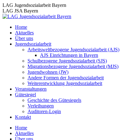
Zum
LAG Jugendsozialarbeit Bayern
Inhalt
LAG JSA Bayern
springen
Home
Aktuelles
Über uns
Jugendsozialarbeit
Arbeitsweltbezogene Jugendsozialarbeit (AJS)
AJS Einrichtungen in Bayern
Schulbezogene Jugendsozialarbeit (SJS)
Migrationsbezogene Jugendsozialarbeit (MJS)
Jugendwohnen (JW)
Andere Formen der Jugendsozialarbeit
Weiterentwicklung Jugendsozialarbeit
Veranstaltungen
Gütesiegel
Geschichte des Gütesiegels
Verleihungen
Auditoren-Login
Kontakt
Home
Aktuelles
Über uns