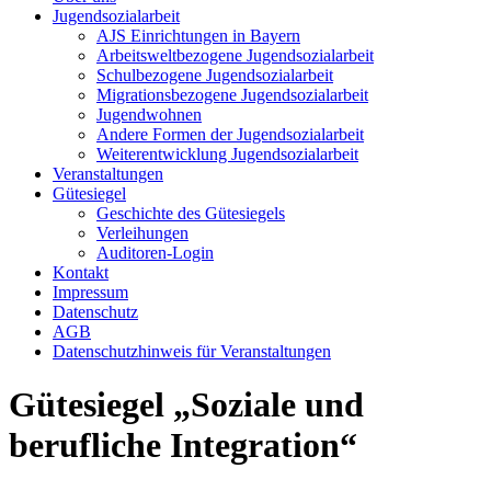
Jugendsozialarbeit
AJS Einrichtungen in Bayern
Arbeitsweltbezogene Jugendsozialarbeit
Schulbezogene Jugendsozialarbeit
Migrationsbezogene Jugendsozialarbeit
Jugendwohnen
Andere Formen der Jugendsozialarbeit
Weiterentwicklung Jugendsozialarbeit
Veranstaltungen
Gütesiegel
Geschichte des Gütesiegels
Verleihungen
Auditoren-Login
Kontakt
Impressum
Datenschutz
AGB
Datenschutzhinweis für Veranstaltungen
Gütesiegel „Soziale und
berufliche Integration“