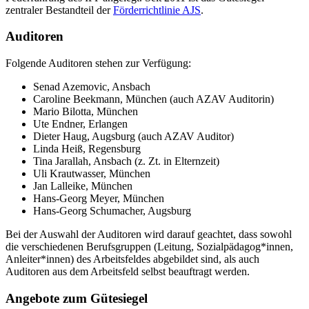
zentraler Bestandteil der
Förderrichtlinie AJS
.
Auditoren
Folgende Auditoren stehen zur Verfügung:
Senad Azemovic, Ansbach
Caroline Beekmann, München (auch AZAV Auditorin)
Mario Bilotta, München
Ute Endner, Erlangen
Dieter Haug, Augsburg (auch AZAV Auditor)
Linda Heiß, Regensburg
Tina Jarallah, Ansbach (z. Zt. in Elternzeit)
Uli Krautwasser, München
Jan Lalleike, München
Hans-Georg Meyer, München
Hans-Georg Schumacher, Augsburg
Bei der Auswahl der Auditoren wird darauf geachtet, dass sowohl
die verschiedenen Berufsgruppen (Leitung, Sozialpädagog*innen,
Anleiter*innen) des Arbeitsfeldes abgebildet sind, als auch
Auditoren aus dem Arbeitsfeld selbst beauftragt werden.
Angebote zum Gütesiegel