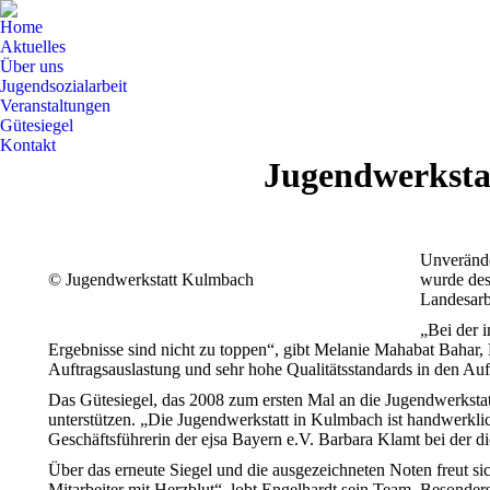
Home
Aktuelles
Über uns
Jugendsozialarbeit
Veranstaltungen
Gütesiegel
Kontakt
Jugendwerksta
Unverände
© Jugendwerkstatt Kulmbach
wurde des
Landesarb
„Bei der 
Ergebnisse sind nicht zu toppen“, gibt Melanie Mahabat Bahar,
Auftragsauslastung und sehr hohe Qualitätsstandards in den Auft
Das Gütesiegel, das 2008 zum ersten Mal an die Jugendwerkstatt
unterstützen. „Die Jugendwerkstatt in Kulmbach ist handwerklich
Geschäftsführerin der ejsa Bayern e.V. Barbara Klamt bei der di
Über das erneute Siegel und die ausgezeichneten Noten freut sic
Mitarbeiter mit Herzblut“, lobt Engelhardt sein Team. Besonders