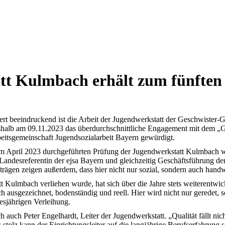
tt Kulmbach erhält zum fünften 
rt beeindruckend ist die Arbeit der Jugendwerkstatt der Geschwister-
halb am 09.11.2023 das überdurchschnittliche Engagement mit dem „Güte
eitsgemeinschaft Jugendsozialarbeit Bayern gewürdigt.
im April 2023 durchgeführten Prüfung der Jugendwerkstatt Kulmbach wu
 Landesreferentin der ejsa Bayern und gleichzeitig Geschäftsführung
rägen zeigen außerdem, dass hier nicht nur sozial, sondern auch handwe
 Kulmbach verliehen wurde, hat sich über die Jahre stets weiterentwick
 ausgezeichnet, bodenständig und reell. Hier wird nicht nur geredet, s
esjährigen Verleihung.
h auch Peter Engelhardt, Leiter der Jugendwerkstatt. „Qualität fällt n
 stolz kann der Einrichtungsleiter auf die langjährige Berufserfahrung 