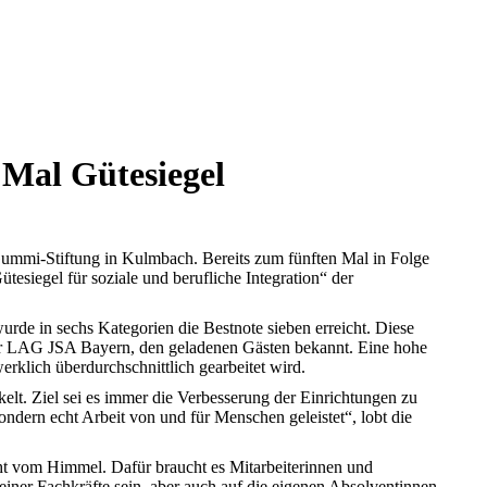
Mal Gütesiegel
Gummi-Stiftung in Kulmbach. Bereits zum fünften Mal in Folge
siegel für soziale und berufliche Integration“ der
rde in sechs Kategorien die Bestnote sieben erreicht. Diese
 der LAG JSA Bayern, den geladenen Gästen bekannt. Eine hohe
rklich überdurchschnittlich gearbeitet wird.
elt. Ziel sei es immer die Verbesserung der Einrichtungen zu
ondern echt Arbeit von und für Menschen geleistet“, lobt die
icht vom Himmel. Dafür braucht es Mitarbeiterinnen und
seiner Fachkräfte sein, aber auch auf die eigenen Absolventinnen