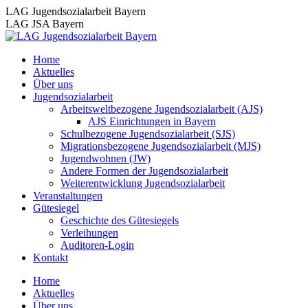
Zum
LAG Jugendsozialarbeit Bayern
Inhalt
LAG JSA Bayern
springen
Home
Aktuelles
Über uns
Jugendsozialarbeit
Arbeitsweltbezogene Jugendsozialarbeit (AJS)
AJS Einrichtungen in Bayern
Schulbezogene Jugendsozialarbeit (SJS)
Migrationsbezogene Jugendsozialarbeit (MJS)
Jugendwohnen (JW)
Andere Formen der Jugendsozialarbeit
Weiterentwicklung Jugendsozialarbeit
Veranstaltungen
Gütesiegel
Geschichte des Gütesiegels
Verleihungen
Auditoren-Login
Kontakt
Home
Aktuelles
Über uns