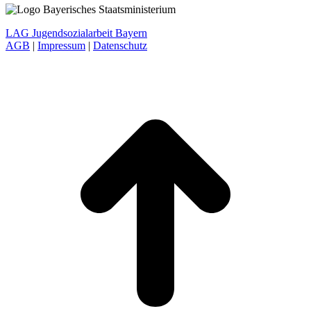
LAG Jugendsozialarbeit Bayern
AGB
|
Impressum
|
Datenschutz
t
T