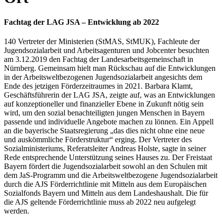
Fachtag der LAG JSA – Entwicklung ab 2022
140 Vertreter der Ministerien (StMAS, StMUK), Fachleute der
Jugendsozialarbeit und Arbeitsagenturen und Jobcenter besuchten
am 3.12.2019 den Fachtag der Landesarbeitsgemeinschaft in
Nürnberg. Gemeinsam hielt man Rückschau auf die Entwicklungen
in der Arbeitsweltbezogenen Jugendsozialarbeit angesichts dem
Ende des jetzigen Förderzeitraumes in 2021. Barbara Klamt,
Geschäftsführerin der LAG JSA, zeigte auf, was an Entwicklungen
auf konzeptioneller und finanzieller Ebene in Zukunft nötig sein
wird, um den sozial benachteiligten jungen Menschen in Bayern
passende und individuelle Angebote machen zu lönnen. Ein Appell
an die bayerische Staatsregierung „das dies nicht ohne eine neue
und auskömmliche Förderstruktur“ erging. Der Vertreter des
Sozialministeriums, Referatsleiter Andreas Holste, sagte in seiner
Rede entsprechende Unterstützung seines Hauses zu. Der Freistaat
Bayern fördert die Jugendsozialarbeit sowohl an den Schulen mit
dem JaS-Programm und die Arbeitsweltbezogene Jugendsozialarbeit
durch die AJS Förderrichtlinie mit Mitteln aus dem Europäischen
Sozialfonds Bayern und Mitteln aus dem Landeshaushalt. Die für
die AJS geltende Förderrichtlinie muss ab 2022 neu aufgelegt
werden.